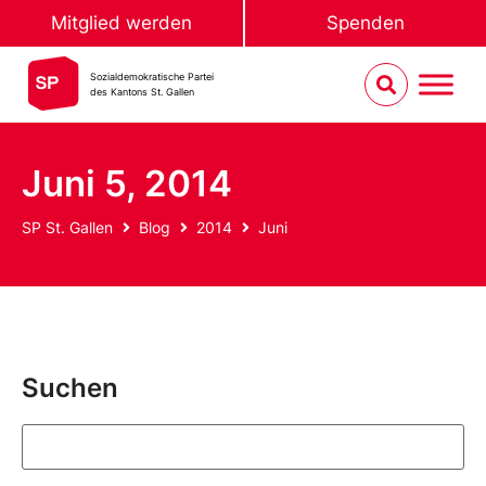
Mitglied werden
Spenden
Sozialdemokratische Partei
des Kantons St. Gallen
Juni 5, 2014
SP St. Gallen
Blog
2014
Juni
Suchen