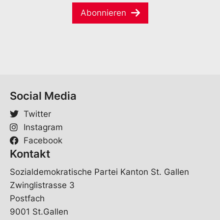
m
m
a
e
e
Abonnieren
i
*
*
l
*
Social Media
Twitter
Instagram
Facebook
Kontakt
Sozialdemokratische Partei Kanton St. Gallen
Zwinglistrasse 3
Postfach
9001 St.Gallen