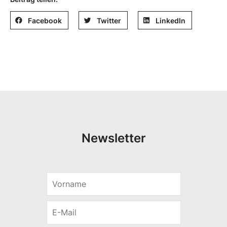
Facebook
Twitter
LinkedIn
Newsletter
V
V
o
o
r
r
E
n
n
-
a
a
M