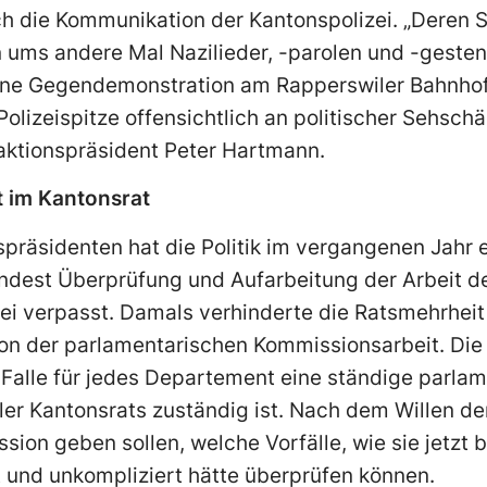
uch die Kommunikation der Kantonspolizei. „Deren
in ums andere Mal Nazilieder, -parolen und -gesten 
ne Gegendemonstration am Rapperswiler Bahnhof
 Polizeispitze offensichtlich an politischer Sehsc
aktionspräsident Peter Hartmann.
t im Kantonsrat
spräsidenten hat die Politik im vergangenen Jahr 
dest Überprüfung und Aufarbeitung der Arbeit de
zei verpasst. Damals verhinderte die Ratsmehrhei
on der parlamentarischen Kommissionsarbeit. Die 
 Falle für jedes Departement eine ständige parla
er Kantonsrats zuständig ist. Nach dem Willen de
ion geben sollen, welche Vorfälle, wie sie jetzt b
t und unkompliziert hätte überprüfen können.