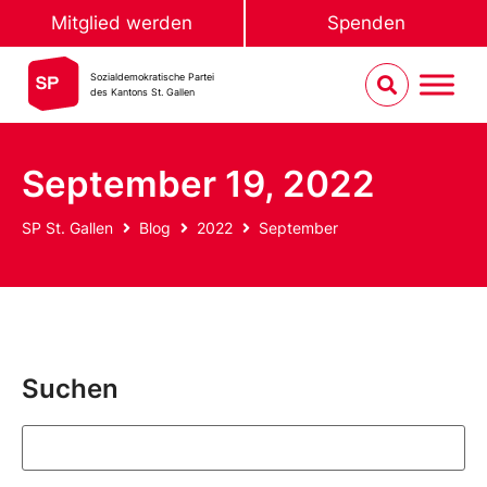
Mitglied werden
Spenden
Sozialdemokratische Partei
des Kantons St. Gallen
September 19, 2022
SP St. Gallen
Blog
2022
September
Suchen