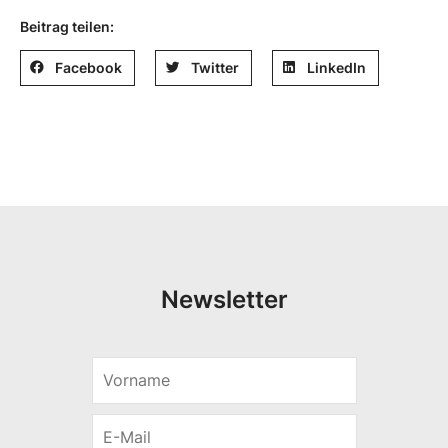
Beitrag teilen:
Facebook
Twitter
LinkedIn
Newsletter
V
V
o
o
r
r
E
n
n
-
a