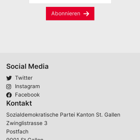
a
M
m
m
a
e
Abonnieren
e
i
*
S
l
p
*
r
a
c
h
e
Social Media
Twitter
Instagram
Facebook
Kontakt
Sozialdemokratische Partei Kanton St. Gallen
Zwinglistrasse 3
Postfach