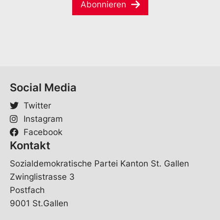
a
e
Abonnieren
V
i
*
o
l
r
*
n
a
m
e
Social Media
Twitter
Instagram
Facebook
Kontakt
Sozialdemokratische Partei Kanton St. Gallen
Zwinglistrasse 3
Postfach
9001 St.Gallen