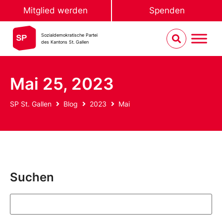
Mitglied werden
Spenden
Sozialdemokratische Partei
des Kantons St. Gallen
Mai 25, 2023
SP St. Gallen
Blog
2023
Mai
Suchen