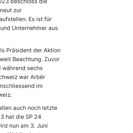
023 beschloss die
neut zur
fstellen. Es ist für
t und Unternehmer aus
als Präsident der Aktion
izweit Beachtung. Zuvor
nd während sechs
Schweiz war Arbër
anschliessend im
weiz.
llen auch noch letzte
23 hat die SP 24
wird nun am 3. Juni