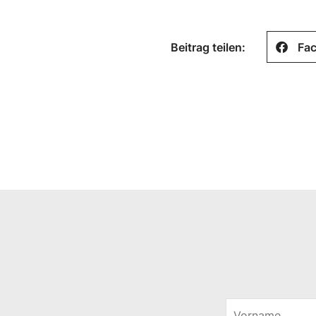
Beitrag teilen:
Fa
V