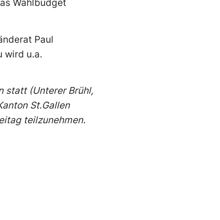
 das Wahlbudget
änderat Paul
 wird u.a.
 statt
(Unterer Brühl,
Kanton St.Gallen
eitag teilzunehmen.