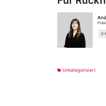
Für Rückf
And
Präs
E-
Unkategorisiert