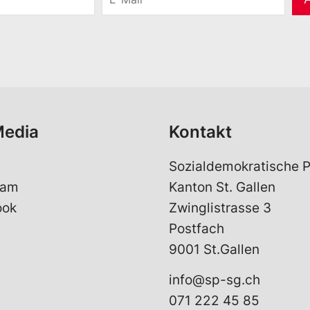
-
M
a
i
l
*
Media
Kontakt
Sozialdemokratische P
ram
Kanton St. Gallen
ook
Zwinglistrasse 3
Postfach
9001 St.Gallen
info@sp-sg.ch
071 222 45 85