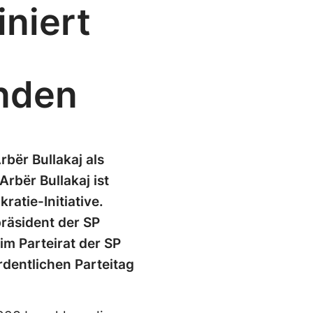
niert
nden
bër Bullakaj als
rbër Bullakaj ist
ratie-Initiative.
präsident der SP
im Parteirat der SP
rdentlichen Parteitag