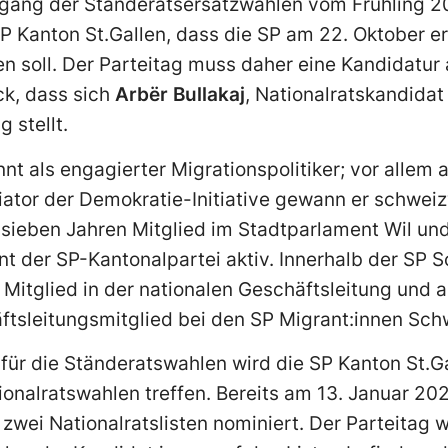
gang der Ständeratsersatzwahlen vom Frühling 2
P Kanton St.Gallen, dass die SP am 22. Oktober er
 soll. Der Parteitag muss daher eine Kandidatur au
ck, dass sich
Arbër Bullakaj
, Nationalratskandida
 stellt.
nnt als engagierter Migrationspolitiker; vor allem 
itiator der Demokratie-Initiative gewann er schwe
 sieben Jahren Mitglied im Stadtparlament Wil u
nt der SP-Kantonalpartei aktiv. Innerhalb der SP 
 Mitglied in der nationalen Geschäftsleitung und 
ftsleitungsmitglied bei den SP Migrant:innen Sch
ür die Ständeratswahlen wird die SP Kanton St.Ga
onalratswahlen treffen. Bereits am 13. Januar 20
 zwei Nationalratslisten nominiert. Der Parteitag 