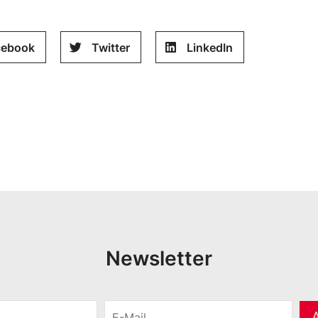
cebook
Twitter
LinkedIn
Newsletter
E