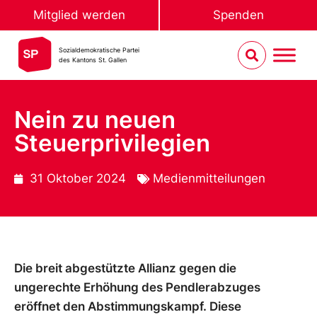
Mitglied werden
Spenden
Sozialdemokratische Partei
des Kantons St. Gallen
Nein zu neuen
Steuerprivilegien
31 Oktober 2024
Medienmitteilungen
Die breit abgestützte Allianz gegen die
ungerechte Erhöhung des Pendlerabzuges
eröffnet den Abstimmungskampf. Diese