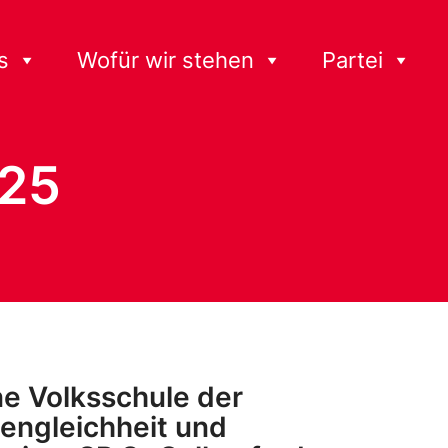
s
Wofür wir stehen
Partei
025
ne Volksschule der
engleichheit und