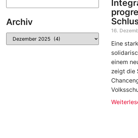
Integr
progr
Schlus
Archiv
16. Dezem
Eine star
solidaris
einem neu
zeigt die
Chancengl
Volksschu
Weiterles