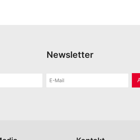
Newsletter
E
-
M
a
i
l
*