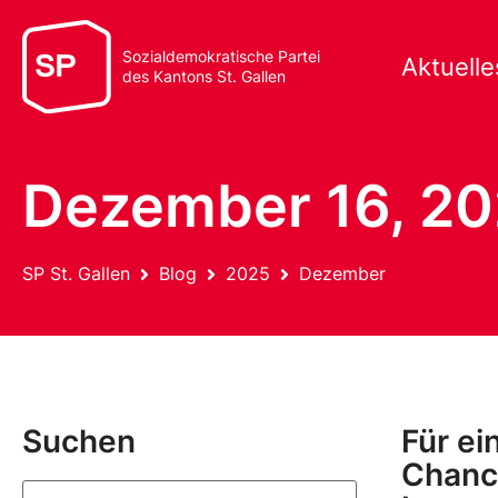
Sozialdemokratische Partei
Aktuelle
des Kantons St. Gallen
Dezember 16, 2
SP St. Gallen
Blog
2025
Dezember
Suchen
Für ei
Chanc