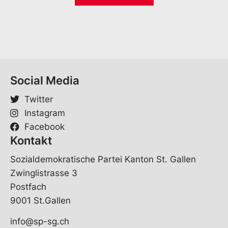
i
*
V
l
o
*
r
n
a
m
e
Social Media
V
o
Twitter
r
n
Instagram
a
Facebook
m
Kontakt
e
Sozialdemokratische Partei Kanton St. Gallen
Zwinglistrasse 3
Postfach
9001 St.Gallen
info@sp-sg.ch