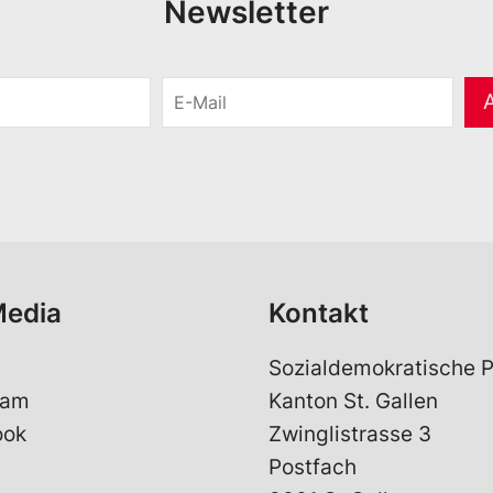
Newsletter
E
-
M
a
i
l
*
Media
Kontakt
Sozialdemokratische P
ram
Kanton St. Gallen
ook
Zwinglistrasse 3
Postfach