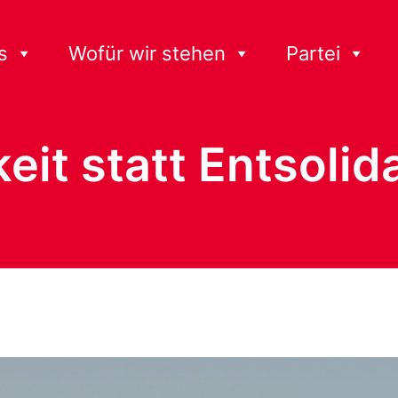
s
Wofür wir stehen
Partei
eit statt Entsolid