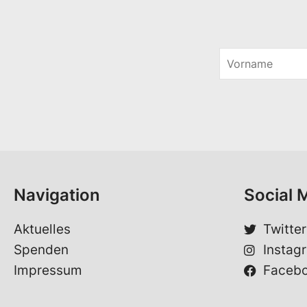
V
o
S
r
p
n
r
a
a
m
c
e
h
*
e
*
Navigation
Social 
Aktuelles
Twitter
Spenden
Instag
Impressum
Faceb