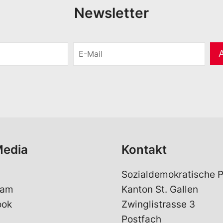
Newsletter
E
-
M
a
i
l
*
Media
Kontakt
Sozialdemokratische P
ram
Kanton St. Gallen
ook
Zwinglistrasse 3
Postfach