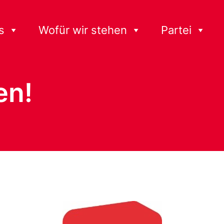
s
Wofür wir stehen
Partei
en!