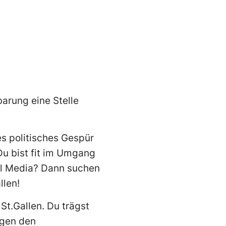
arung eine Stelle
es politisches Gespür
 Du bist fit im Umgang
al Media? Dann suchen
llen!
t.Gallen. Du trägst
egen den