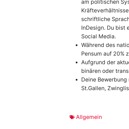
am politischen Sy
Kräfteverhältniss
schriftliche Sprac
InDesign. Du bist 
Social Media.
Während des nati
Pensum auf 20% z
Aufgrund der akt
binären oder tran
Deine Bewerbung r
St.Gallen, Zwingli
Allgemein