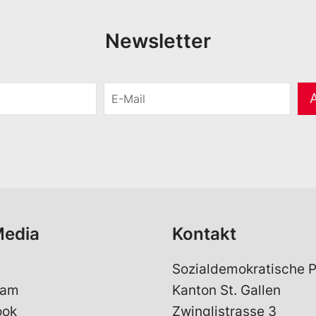
Newsletter
E
-
M
a
i
l
*
Media
Kontakt
Sozialdemokratische P
ram
Kanton St. Gallen
ook
Zwinglistrasse 3