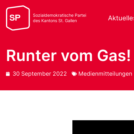
Sozialdemokratische Partei
Aktuelle
des Kantons St. Gallen
Runter vom Gas!
30 September 2022
Medienmitteilungen