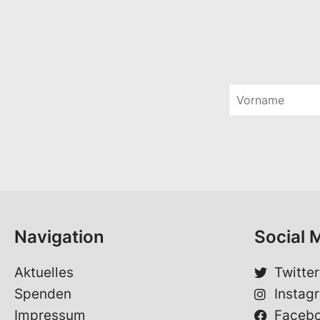
V
o
*
r
E
n
-
a
M
m
a
e
i
*
l
*
Navigation
Social 
Aktuelles
Twitter
Spenden
Instag
Impressum
Faceb