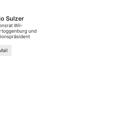
io Sulzer
onsrat Wil-
rtoggenburg und
tionspräsident
Mail