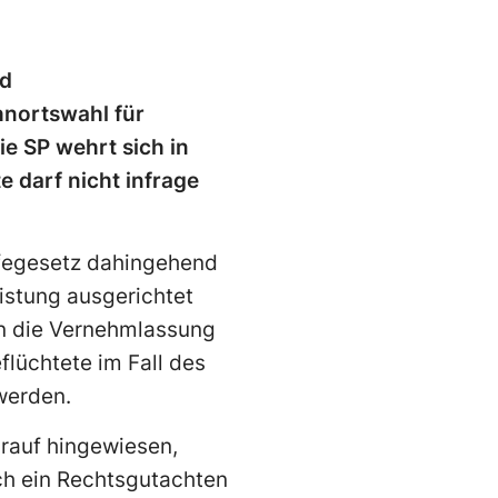
nd
hnortswahl für
e SP wehrt sich in
 darf nicht infrage
ilfegesetz dahingehend
istung ausgerichtet
in die Vernehmlassung
lüchtete im Fall des
werden.
arauf hingewiesen,
ch ein Rechtsgutachten