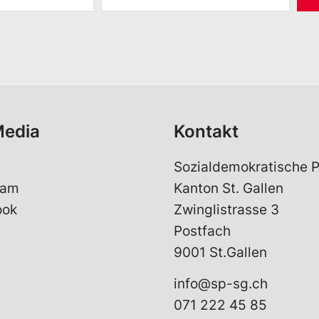
M
a
i
l
*
Media
Kontakt
Sozialdemokratische P
ram
Kanton St. Gallen
ook
Zwinglistrasse 3
Postfach
9001 St.Gallen
info@sp-sg.ch
071 222 45 85