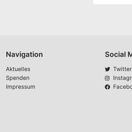
*
r
S
n
p
a
r
m
a
e
c
*
h
e
*
Navigation
Social 
Aktuelles
Twitter
Spenden
Instag
Impressum
Faceb