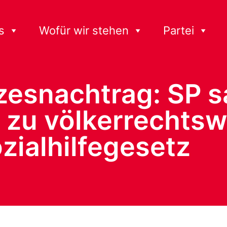
s
Wofür wir stehen
Partei
esnachtrag: SP sa
n zu völkerrechts
zialhilfegesetz