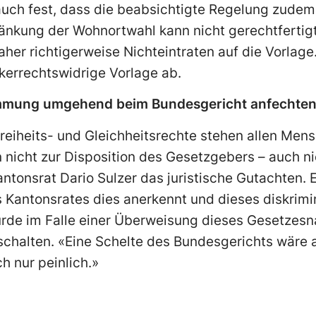
t auch fest, dass die beabsichtigte Regelung zud
ränkung der Wohnortwahl kann nicht gerechtfertig
her richtigerweise Nichteintraten auf die Vorlage
kerrechtswidrige Vorlage ab.
immung umgehend beim Bundesgericht anfechte
reiheits- und Gleichheitsrechte stehen allen Men
 nicht zur Disposition des Gesetzgebers – auch n
antonsrat Dario Sulzer das juristische Gutachten. E
s Kantonsrates dies anerkennt und dieses diskrim
ürde im Falle einer Überweisung dieses Gesetze
schalten. «Eine Schelte des Bundesgerichts wäre 
h nur peinlich.»
n