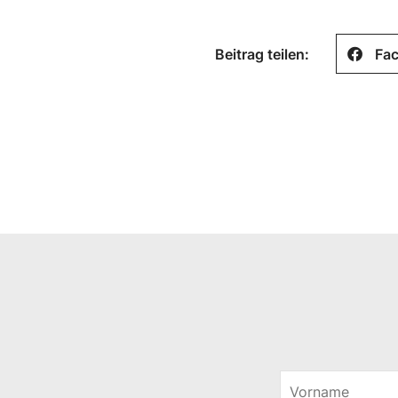
Beitrag teilen:
Fa
V
o