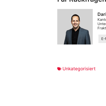
Dar
Kant
Unte
Frak
E-
Unkategorisiert