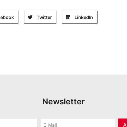
cebook
Twitter
LinkedIn
Newsletter
E
A
-