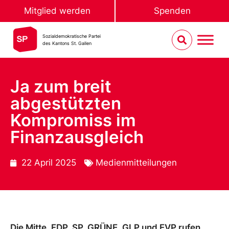
Mitglied werden
Spenden
Sozialdemokratische Partei
des Kantons St. Gallen
Ja zum breit
abgestützten
Kompromiss im
Finanzausgleich
22 April 2025
Medienmitteilungen
Die Mitte, FDP, SP, GRÜNE, GLP und EVP rufen