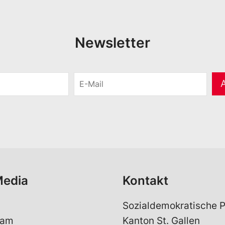
Newsletter
E
-
M
a
i
l
*
Media
Kontakt
Sozialdemokratische P
ram
Kanton St. Gallen