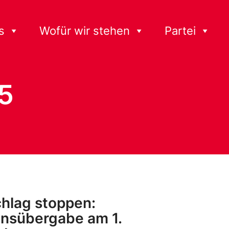
s
Wofür wir stehen
Partei
5
hlag stoppen:
onsübergabe am 1.