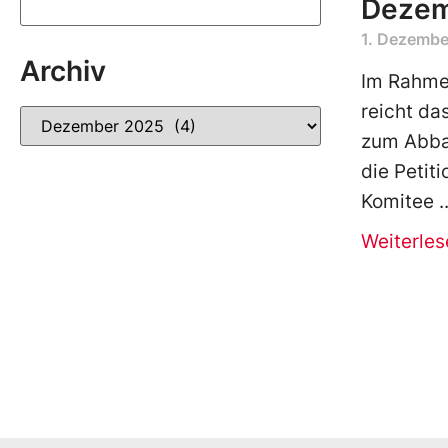
Deze
1. Dezembe
Archiv
Im Rahmen
reicht da
zum Abba
die Petiti
Komitee
Weiterles