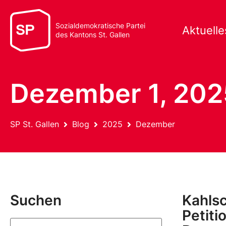
Sozialdemokratische Partei
Aktuelle
des Kantons St. Gallen
Dezember 1, 202
SP St. Gallen
Blog
2025
Dezember
Suchen
Kahlsc
Petiti