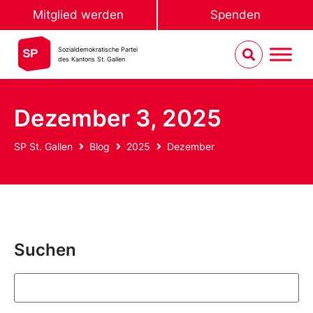
Mitglied werden
Spenden
Sozialdemokratische Partei
des Kantons St. Gallen
Dezember 3, 2025
SP St. Gallen
Blog
2025
Dezember
Suchen