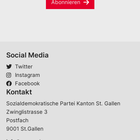
e
*
Abonnieren
i
*
V
l
o
*
r
n
a
m
e
Social Media
Twitter
Instagram
Facebook
Kontakt
Sozialdemokratische Partei Kanton St. Gallen
Zwinglistrasse 3
Postfach
9001 St.Gallen