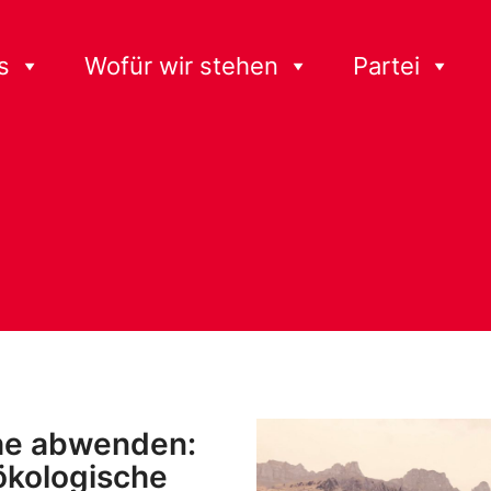
s
Wofür wir stehen
Partei
he abwenden:
-ökologische