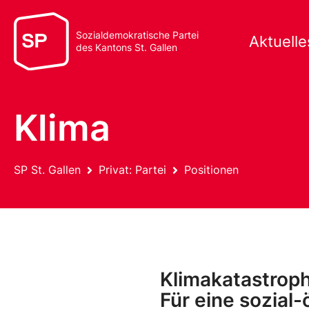
Sozialdemokratische Partei
Aktuelle
des Kantons St. Gallen
Klima
SP St. Gallen
Privat: Partei
Positionen
Klimakatastrop
Für eine sozial