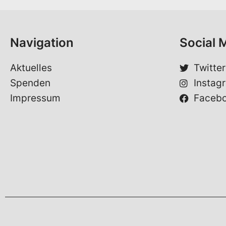
m
*
e
*
Navigation
Social 
Aktuelles
Twitter
Spenden
Instag
Impressum
Faceb