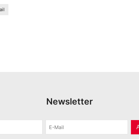
il
Newsletter
E
-
M