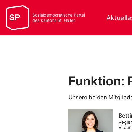
Sozialdemokratische Partei
Aktuelle
des Kantons St. Gallen
Funktion: 
Unsere beiden Mitgliede
Bett
Regier
Bildu