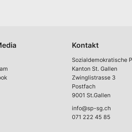
a
i
l
*
Media
Kontakt
Sozialdemokratische P
ram
Kanton St. Gallen
ook
Zwinglistrasse 3
Postfach
9001 St.Gallen
info@sp-sg.ch
071 222 45 85