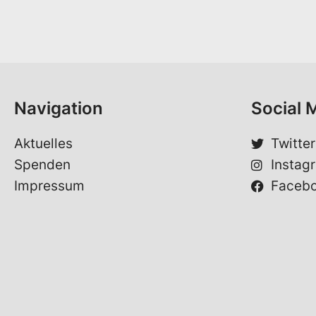
n
r
a
n
m
a
e
m
*
e
Navigation
Social 
Aktuelles
Twitter
Spenden
Instag
Impressum
Faceb