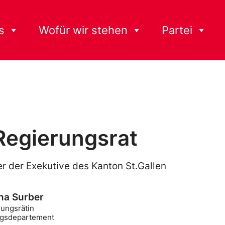
s
Wofür wir stehen
Partei
Regierungsrat
r der Exekutive des Kanton St.Gallen
ina Surber
ungsrätin
ngsdepartement