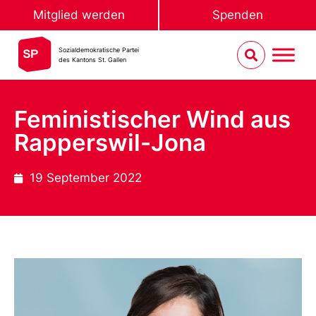
Mitglied werden
Spenden
Sozialdemokratische Partei
des Kantons St. Gallen
Feministischer Wind aus
Rapperswil-Jona
19 September 2022