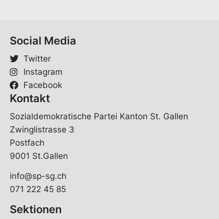
a
m
e
V
Social Media
o
r
Twitter
n
Instagram
a
m
Facebook
e
Kontakt
Sozialdemokratische Partei Kanton St. Gallen
Zwinglistrasse 3
Postfach
9001 St.Gallen
info@sp-sg.ch
071 222 45 85
Sektionen