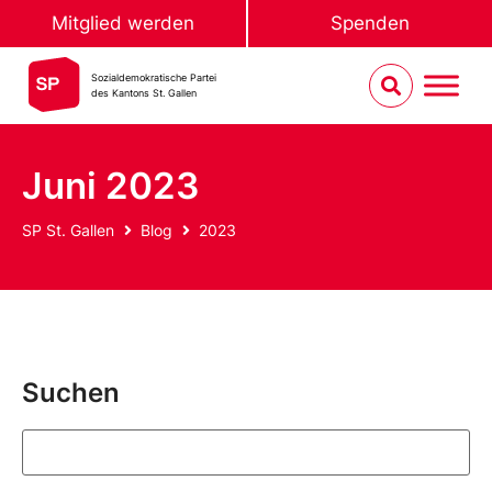
Mitglied werden
Spenden
Sozialdemokratische Partei
des Kantons St. Gallen
Juni 2023
SP St. Gallen
Blog
2023
Suchen